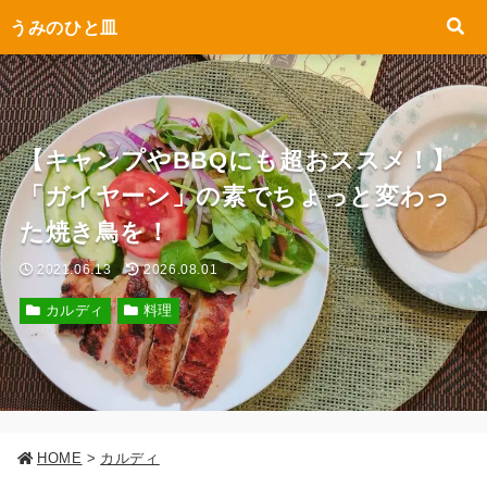
うみのひと皿
【キャンプやBBQにも超おススメ！】
「ガイヤーン」の素でちょっと変わっ
た焼き鳥を！
2021.06.13
2026.08.01
カルディ
料理
HOME
>
カルディ