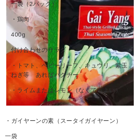
一袋（2パック）
・鶏肉
400g
付け合わせのサラダ
・トマト、ベビーリーフ、キュウリ、紫玉
ねぎ等 あればパクチー
・ライムまたはレモン（なくてもよい）
・ガイヤーンの素（スータイガイヤーン）
一袋