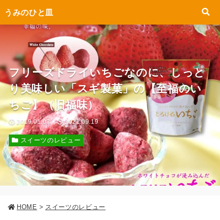
うみのひと皿
フリーズドライいちごなのに、しっと
り美味しい「スギ製菓」の【至福のい
ちご】（旧福味）
2019.01.07
2021.09.19
スイーツのレビュー
HOME
>
スイーツのレビュー