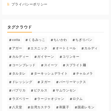
プライバシーポリシー
タグクラウド
cotta
くるみっこ
ちいかわ
ちぎりパン
アガー
エスニック
オートミール
カルディ
カルディー
ガイヤーン
コリンキー
コーンブレッド
スイーツ
スプライト麺
タルタレ
ターキッシュデライト
チャルメラ
ドレッシング
ヌガー
バーリーマックス
パプリカ
ピクルス
ヤムウンセン
ラズベリー
ラージャオジャン
ロクム
八天堂
台湾カステラ
和菓子
国産レモン